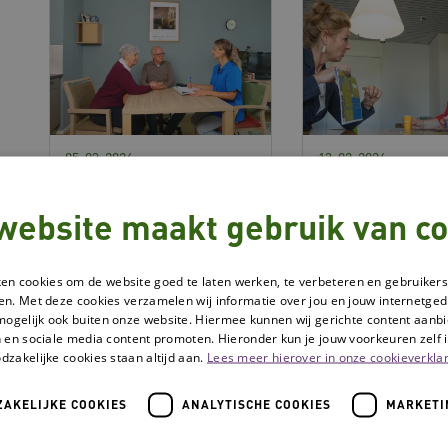
05-03-2026
13-02-2026
Ruimte voor Zorg: de
Van deze inter
ervaren kwaliteit
zijn de erkenn
website maakt gebruik van co
verbeteren
in 2025 verlen
De Erkenningscommissie
Interventies actue
ken cookies om de website goed te laten werken, te verbeteren en gebruikers
Ouderenzorg heeft onlangs
houden is belangri
en. Met deze cookies verzamelen wij informatie over jou en jouw internetge
de interventie Ruimte voor
Daarom vind je hie
mogelijk ook buiten onze website. Hiermee kunnen wij gerichte content aanbi
Zorg erkend met het
overzicht van inter
 en sociale media content promoten. Hieronder kun je jouw voorkeuren zelf i
dzakelijke cookies staan altijd aan.
Lees meer hierover in onze cookieverklar
oordeel 'goed
waarvan de erkenn
onderbouwd'. Ruimte voor
2025 met 5 jaar is
AKELIJKE COOKIES
ANALYTISCHE COOKIES
MARKETI
Zorg helpt om inzicht te
verlengd.
krijgen in de ervaren