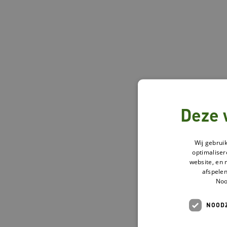
Deze 
Wij gebrui
optimaliser
website, en 
afspelen
Noo
NOODZ