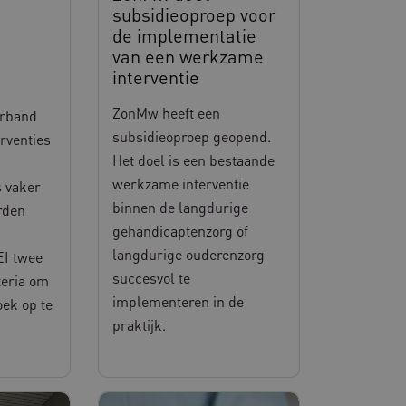
subsidieoproep voor
de implementatie
van een werkzame
interventie
ZonMw heeft een
rband
subsidieoproep geopend.
rventies
Het doel is een bestaande
werkzame interventie
s vaker
binnen de langdurige
rden
gehandicaptenzorg of
langdurige ouderenzorg
EI twee
succesvol te
teria om
implementeren in de
oek op te
praktijk.