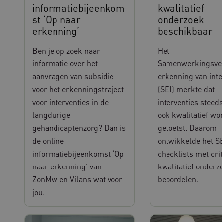
informatiebijeenkom
kwalitatief
st ‘Op naar
onderzoek
erkenning’
beschikbaar
Ben je op zoek naar
Het
informatie over het
Samenwerkingsve
aanvragen van subsidie
erkenning van inte
voor het erkenningstraject
(SEI) merkte dat
voor interventies in de
interventies steed
langdurige
ook kwalitatief wo
gehandicaptenzorg? Dan is
getoetst. Daarom
de online
ontwikkelde het S
informatiebijeenkomst ‘Op
checklists met cri
naar erkenning’ van
kwalitatief onderz
ZonMw en Vilans wat voor
beoordelen.
jou.