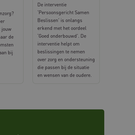
consistente
De interventie
n.
‘Persoonsgericht Samen
enzorg?
or websites die draaien
Beslissen’ is onlangs
tform. Het wordt gebruikt
eer
te zorgen dat de verzoeken
erkend met het oordeel
 jouw
lke browsesessie naar
eerd.
‘Goed onderbouwd'. De
naar de
or de Cookie-Script.com-
interventie helpt om
omsten
n van bezoekers te
an Cookie-Script.com is
beslissingen te nemen
aan bij
ken.
over zorg en ondersteuning
 gebruikerssessies op de
die passen bij de situatie
uikersinteracties worden
ie.
en wensen van de oudere.
 de prestaties en
 de website-gebruikers op
urfervaring te verbeteren.
bij het verzamelen van
en hoe gebruikers omgaan