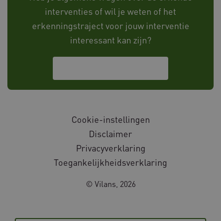
x-ms-routing-name
interventies of wil je weten of het
Microsoft
.www.databankinterventies.nl
erkenningstraject voor jouw interventie
interessant kan zijn?
Neem contact met ons op
ARRAffinity
Microsoft Corporation
.www.databankinterventies.nl
Cookie-instellingen
Disclaimer
Privacyverklaring
CookieScriptConsent
CookieScript
Toegankelijkheidsverklaring
www.databankinterventies.nl
© Vilans, 2026
UMB_SESSION
www.databankinterventies.nl