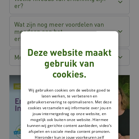
er?
Wat zijn nog meer voordelen van
meedoen aan het
erkenningstraject?
Deze website maakt
Meer weten?
gebruik van
cookies.
Wij gebruiken cookies om de website goed te
laten werken, te verbeteren en
gebruikerservaring te optimaliseren. Met deze
cookies verzamelen wij informatie over jou en
jouw internetgedrag op onze website, en
mogelijk ook buiten onze website. Hiermee
kunnen wij gerichte content aanbieden, video’s
afspelen en sociale media content promoten.
Hieronder kun je jouw voorkeuren zelf