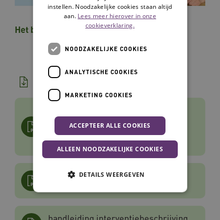
instellen. Noodzakelijke cookies staan altijd
aan.
Lees meer hierover in onze
cookieverklaring.
Het belang van Erkende Interventies
NOODZAKELIJKE COOKIES
ANALYTISCHE COOKIES
Downloads
MARKETING COOKIES
checklist inclusiecriteria
erkenningstraject interventies
ACCEPTEER ALLE COOKIES
langdurige zorg
checklist
|
16-09-2025
ALLEEN NOODZAKELIJKE COOKIES
procedure erkenningstraject
DETAILS WEERGEVEN
interventies langdurende zorg
Noodzakelijke cookies
Analytische cookies
handleiding interventiebeschrijving