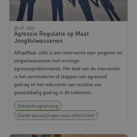
.youtube.com
20-01-2026
Agressie Regulatie op Maat
JongVolwassenen
ARopMaat-JoVo is een interventie voor jongeren en
TiPMix
.www.databankinterventies.nl
jongvolwassenen met ernstige
agressieproblematiek. Het doel van de interventie
is het verminderen of stoppen van agressief
gedrag en het reduceren van recidive van
gewelddadig gedrag in de toekomst.
Gehandicaptenzorg
BCSessionID
vilans.blueconic.net
Goede aanwijzingen voor effectiviteit