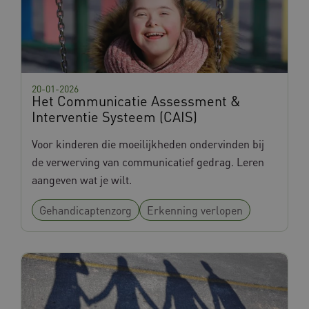
ARRAffinitySameSite
Microsoft Corporation
.www.databankinterventies.nl
20-01-2026
Het Communicatie Assessment &
ASLBSA
www.databankinterventies.nl
Interventie Systeem (CAIS)
Voor kinderen die moeilijkheden ondervinden bij
de verwerving van communicatief gedrag. Leren
aangeven wat je wilt.
Gehandicaptenzorg
Erkenning verlopen
ASLBSACORS
www.databankinterventies.nl
VISITOR_PRIVACY_METADATA
YouTube