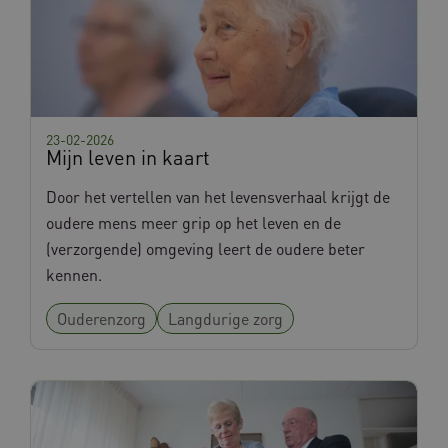
Google Privacy Policy
x-ms-routing-name
Microsoft
.www.databankinterventies.nl
23-02-2026
Mijn leven in kaart
Door het vertellen van het levensverhaal krijgt de
oudere mens meer grip op het leven en de
ARRAffinity
Microsoft Corporation
(verzorgende) omgeving leert de oudere beter
.www.databankinterventies.nl
kennen.
Ouderenzorg
Langdurige zorg
CookieScriptConsent
CookieScript
www.databankinterventies.nl