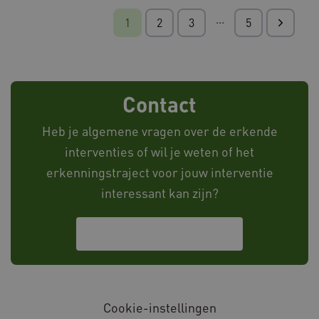
...
1
2
3
5
AWSALB
1 wee
Amazon.com Inc.
w036.databankinterventies.nl
Contact
Heb je algemene vragen over de erkende
interventies of wil je weten of het
erkenningstraject voor jouw interventie
interessant kan zijn?
FPID
1 jaar 
Google
maan
.databankinterventies.nl
Neem contact met ons op
Cookie-instellingen