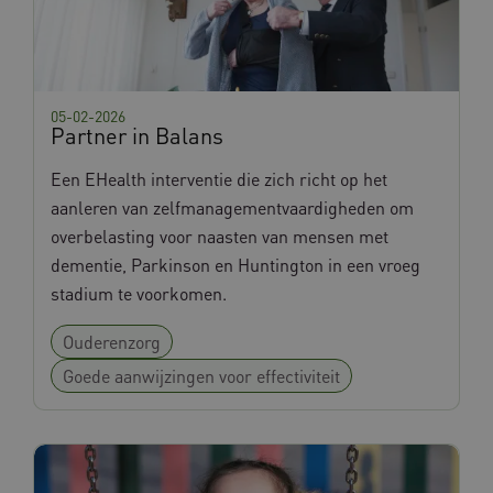
UMB_SESSION
www.databankinterventies.nl
05-02-2026
Partner in Balans
Een EHealth interventie die zich richt op het
aanleren van zelfmanagementvaardigheden om
__Secure-YNID
.youtube.com
overbelasting voor naasten van mensen met
__Secure-ROLLOUT_TOKEN
.youtube.com
dementie, Parkinson en Huntington in een vroeg
stadium te voorkomen.
FPLC
.databankinterventies.nl
Ouderenzorg
Goede aanwijzingen voor effectiviteit