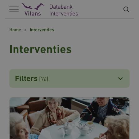
Naar hoofdinhoud
Naar footer
Home
Interventies
Interventies
Filters
[76]