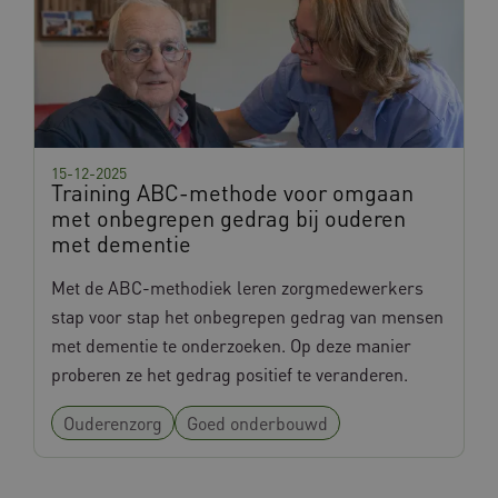
BCSessionID
w036.databankinterventies.nl
1 jaar 
maan
15-12-2025
Training ABC-methode voor omgaan
met onbegrepen gedrag bij ouderen
ga_session_duration
www.databankinterventies.nl
30 minut
met dementie
Met de ABC-methodiek leren zorgmedewerkers
VISITOR_INFO1_LIVE
5 maande
Google LLC
stap voor stap het onbegrepen gedrag van mensen
weken
.youtube.com
met dementie te onderzoeken. Op deze manier
proberen ze het gedrag positief te veranderen.
_ga_NTPGQCE08F
.databankinterventies.nl
1 jaar 
maan
Ouderenzorg
Goed onderbouwd