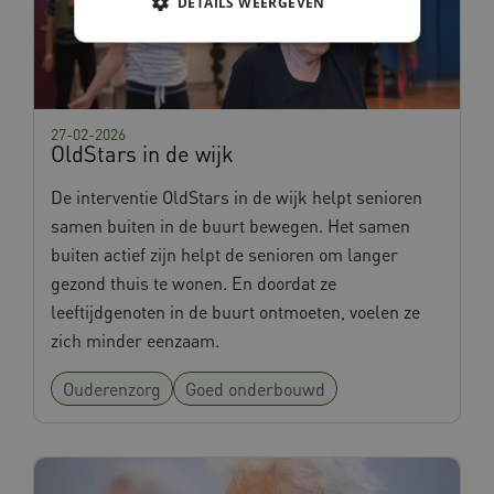
DETAILS WEERGEVEN
Noodzakelijke cookies
Analytische cookies
Marketing cookies
27-02-2026
OldStars in de wijk
Deze functionele en technische cookies zorgen
ervoor dat de website werkt. Deze cookies
De interventie OldStars in de wijk helpt senioren
worden altijd geplaatst en maken geen inbreuk
op uw privacy.
samen buiten in de buurt bewegen. Het samen
Naam
Provider
/
Domein
buiten actief zijn helpt de senioren om langer
AWSALBCORS
Amazon.com Inc.
gezond thuis te wonen. En doordat ze
vilans.blueconic.net
leeftijdgenoten in de buurt ontmoeten, voelen ze
zich minder eenzaam.
Ouderenzorg
Goed onderbouwd
AWSALBCORS
Amazon.com Inc.
w036.databankinterventies.nl