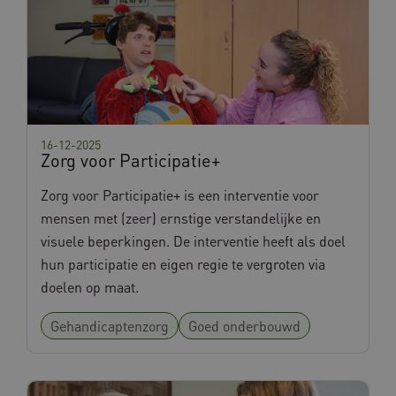
16-12-2025
Naam
Provider
/
Domein
Vervalda
Zorg voor Participatie+
_ga
1 jaar 
Google LLC
Naam
Provider
/
Domein
Vervalda
maan
.databankinterventies.nl
Zorg voor Participatie+ is een interventie voor
YSC
Sessie
Google LLC
.youtube.com
mensen met (zeer) ernstige verstandelijke en
visuele beperkingen. De interventie heeft als doel
hun participatie en eigen regie te vergroten via
doelen op maat.
BCSessionID
www.databankinterventies.nl
Sessie
Gehandicaptenzorg
Goed onderbouwd