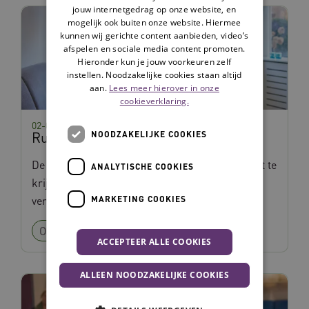
jouw internetgedrag op onze website, en
mogelijk ook buiten onze website. Hiermee
kunnen wij gerichte content aanbieden, video’s
afspelen en sociale media content promoten.
Hieronder kun je jouw voorkeuren zelf
instellen. Noodzakelijke cookies staan altijd
aan.
Lees meer hierover in onze
cookieverklaring.
02-03-2026
Ruimte voor Zorg
NOODZAKELIJKE COOKIES
De interventie Ruimte voor Zorg helpt om inzicht te
ANALYTISCHE COOKIES
krijgen in de ervaren kwaliteit van
verpleeghuiszorg vanuit bewonersperspectief.
MARKETING COOKIES
Ouderenzorg
Goed onderbouwd
ACCEPTEER ALLE COOKIES
ALLEEN NOODZAKELIJKE COOKIES