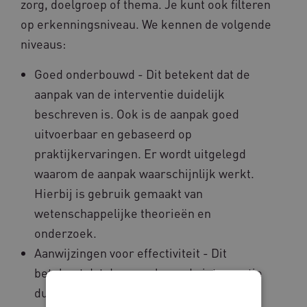
zorg, doelgroep of thema. Je kunt ook filteren
op erkenningsniveau. We kennen de volgende
niveaus:
Goed onderbouwd - Dit betekent dat de
aanpak van de interventie duidelijk
beschreven is. Ook is de aanpak goed
uitvoerbaar en gebaseerd op
praktijkervaringen. Er wordt uitgelegd
waarom de aanpak waarschijnlijk werkt.
Hierbij is gebruik gemaakt van
wetenschappelijke theorieën en
onderzoek.
Aanwijzingen voor effectiviteit - Dit
betekent dat de aanpak van de interventie
duidelijk beschreven en onderbouwd is.