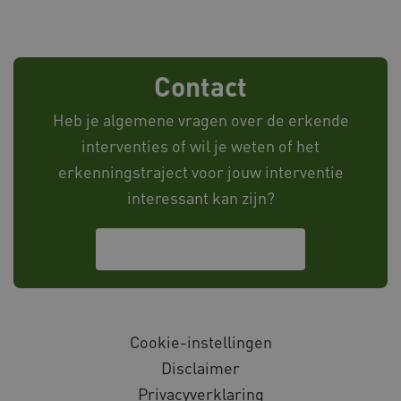
AWSALBCORS
Amazon.com Inc.
vilans.blueconic.net
Contact
Heb je algemene vragen over de erkende
AWSALBCORS
Amazon.com Inc.
interventies of wil je weten of het
w036.databankinterventies.nl
erkenningstraject voor jouw interventie
interessant kan zijn?
Neem contact met ons op
Google Privacy Policy
x-ms-routing-name
Microsoft
.www.databankinterventies.nl
Cookie-instellingen
Disclaimer
Privacyverklaring
ARRAffinity
Microsoft Corporation