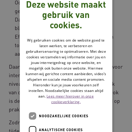
Deze website maakt
Ook is de aanpak goed uitvoerbaar en
gebaseerd op praktijkervaringen.
gebruik van
Daarnaast betekent het dat uit onderzoek
cookies.
blijkt dat de interventie effectief is.
Effectiviteit kan in verschillende mate zijn
Wij gebruiken cookies om de website goed te
toegekend (eerste, goede of sterke
laten werken, te verbeteren en
gebruikerservaring te optimaliseren. Met deze
aanwijzingen).
cookies verzamelen wij informatie over jou en
jouw internetgedrag op onze website, en
Daarnaast zijn we de pilot Goed beschreven voor
mogelijk ook buiten onze website. Hiermee
kunnen wij gerichte content aanbieden, video’s
interventies in de ouderenzorg gestart. Dit
afspelen en sociale media content promoten.
niveau van erkenning betekent dat de aanpak
Hieronder kun je jouw voorkeuren zelf
instellen. Noodzakelijke cookies staan altijd
van de interventie duidelijk beschreven is. Ook
aan.
Lees meer hierover in onze
is de aanpak goed uitvoerbaar en gebaseerd op
cookieverklaring.
praktijkervaringen.
NOODZAKELIJKE COOKIES
Zodra interventies op dit niveau zijn erkend
tijdens de pilot, zal het niveau ‘Goed
ANALYTISCHE COOKIES