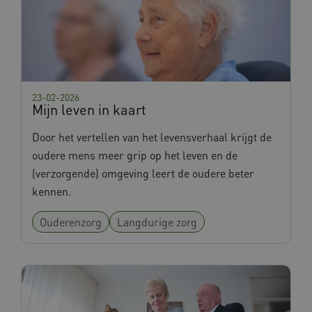
Google Privacy Policy
x-ms-routing-name
Microsoft
.www.databankinterventies.nl
23-02-2026
Mijn leven in kaart
Door het vertellen van het levensverhaal krijgt de
oudere mens meer grip op het leven en de
ARRAffinity
Microsoft Corporation
(verzorgende) omgeving leert de oudere beter
.www.databankinterventies.nl
kennen.
Ouderenzorg
Langdurige zorg
CookieScriptConsent
CookieScript
www.databankinterventies.nl