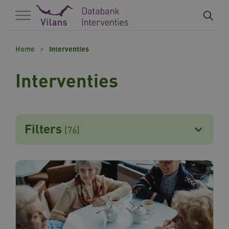
Naar hoofdinhoud
Naar footer
Home
Interventies
Interventies
Filters
[76]