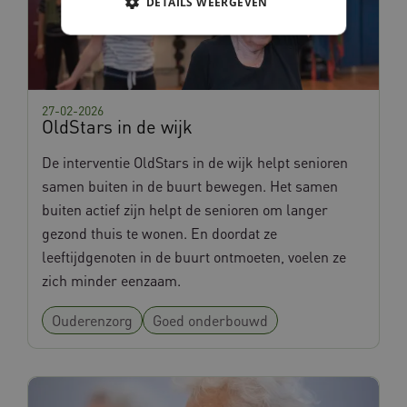
DETAILS WEERGEVEN
Noodzakelijke cookies
Analytische cookies
Marketing cookies
27-02-2026
OldStars in de wijk
Deze functionele en technische cookies zorgen
ervoor dat de website werkt. Deze cookies
De interventie OldStars in de wijk helpt senioren
worden altijd geplaatst en maken geen inbreuk
op uw privacy.
samen buiten in de buurt bewegen. Het samen
Naam
Provider
/
Domein
buiten actief zijn helpt de senioren om langer
AWSALBCORS
Amazon.com Inc.
gezond thuis te wonen. En doordat ze
vilans.blueconic.net
leeftijdgenoten in de buurt ontmoeten, voelen ze
zich minder eenzaam.
Ouderenzorg
Goed onderbouwd
AWSALBCORS
Amazon.com Inc.
w036.databankinterventies.nl