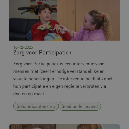
16-12-2025
Naam
Provider
/
Domein
Vervalda
Zorg voor Participatie+
_ga
1 jaar 
Google LLC
Naam
Provider
/
Domein
Vervalda
maan
.databankinterventies.nl
Zorg voor Participatie+ is een interventie voor
YSC
Sessie
Google LLC
.youtube.com
mensen met (zeer) ernstige verstandelijke en
visuele beperkingen. De interventie heeft als doel
hun participatie en eigen regie te vergroten via
doelen op maat.
BCSessionID
www.databankinterventies.nl
Sessie
Gehandicaptenzorg
Goed onderbouwd