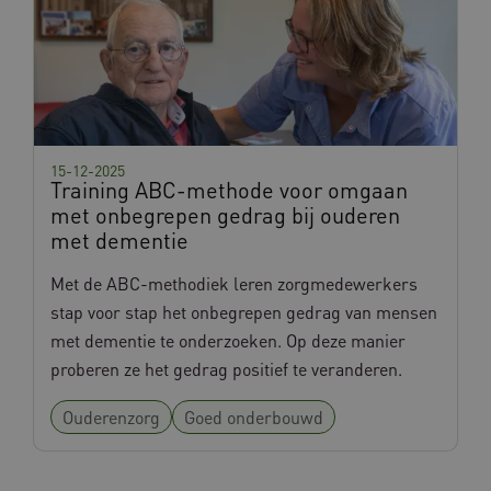
BCSessionID
w036.databankinterventies.nl
1 jaar 
maan
15-12-2025
Training ABC-methode voor omgaan
met onbegrepen gedrag bij ouderen
ga_session_duration
www.databankinterventies.nl
30 minut
met dementie
Met de ABC-methodiek leren zorgmedewerkers
VISITOR_INFO1_LIVE
5 maande
Google LLC
stap voor stap het onbegrepen gedrag van mensen
weken
.youtube.com
met dementie te onderzoeken. Op deze manier
proberen ze het gedrag positief te veranderen.
_ga_NTPGQCE08F
.databankinterventies.nl
1 jaar 
maan
Ouderenzorg
Goed onderbouwd