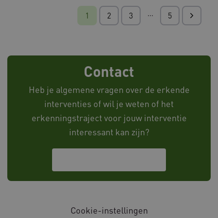
...
1
2
3
5
AWSALB
1 wee
Amazon.com Inc.
w036.databankinterventies.nl
Contact
Heb je algemene vragen over de erkende
interventies of wil je weten of het
erkenningstraject voor jouw interventie
interessant kan zijn?
FPID
1 jaar 
Google
maan
.databankinterventies.nl
Neem contact met ons op
Cookie-instellingen