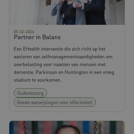
UMB_SESSION
www.databankinterventies.nl
05-02-2026
Partner in Balans
Een EHealth interventie die zich richt op het
aanleren van zelfmanagementvaardigheden om
__Secure-YNID
.youtube.com
overbelasting voor naasten van mensen met
__Secure-ROLLOUT_TOKEN
.youtube.com
dementie, Parkinson en Huntington in een vroeg
stadium te voorkomen.
FPLC
.databankinterventies.nl
Ouderenzorg
Goede aanwijzingen voor effectiviteit