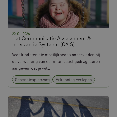
ARRAffinitySameSite
Microsoft Corporation
.www.databankinterventies.nl
20-01-2026
Het Communicatie Assessment &
ASLBSA
www.databankinterventies.nl
Interventie Systeem (CAIS)
Voor kinderen die moeilijkheden ondervinden bij
de verwerving van communicatief gedrag. Leren
aangeven wat je wilt.
Gehandicaptenzorg
Erkenning verlopen
ASLBSACORS
www.databankinterventies.nl
VISITOR_PRIVACY_METADATA
YouTube