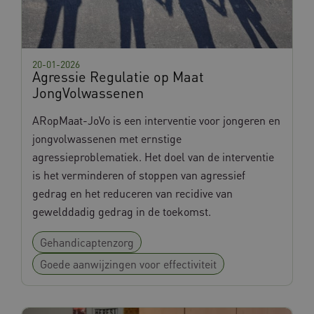
.youtube.com
20-01-2026
Agressie Regulatie op Maat
JongVolwassenen
ARopMaat-JoVo is een interventie voor jongeren en
TiPMix
.www.databankinterventies.nl
jongvolwassenen met ernstige
agressieproblematiek. Het doel van de interventie
is het verminderen of stoppen van agressief
gedrag en het reduceren van recidive van
gewelddadig gedrag in de toekomst.
Gehandicaptenzorg
BCSessionID
vilans.blueconic.net
Goede aanwijzingen voor effectiviteit