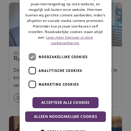
jouw internetgedrag op onze website, en
mogelijk ook buiten onze website. Hiermee
kunnen wij gerichte content aanbieden, video’s
afspelen en sociale media content promoten.
Hieronder kun je jouw voorkeuren zelf
instellen. Noodzakelijke cookies staan altijd
aan.
Lees meer hierover in onze
cookieverklaring.
02-03-2026
Ruimte voor Zorg
NOODZAKELIJKE COOKIES
De interventie Ruimte voor Zorg helpt om inzicht te
ANALYTISCHE COOKIES
krijgen in de ervaren kwaliteit van
verpleeghuiszorg vanuit bewonersperspectief.
MARKETING COOKIES
Ouderenzorg
Goed onderbouwd
ACCEPTEER ALLE COOKIES
ALLEEN NOODZAKELIJKE COOKIES