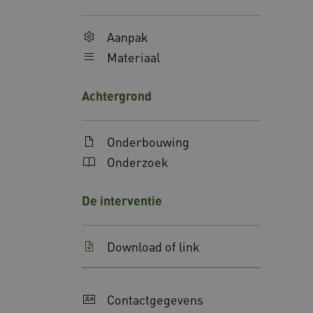
AWSALBCORS
Aanpak
Materiaal
AWSALBCORS
Achtergrond
Google Privacy Poli
x-ms-routing-name
Onderbouwing
Onderzoek
ARRAffinity
De interventie
Download of link
CookieScriptConsent
UMB_SESSION
Contactgegevens