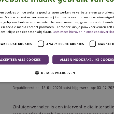
ken cookies om de website goed te laten werken, te verbeteren en gebruikers
en. Met deze cookies verzamelen wij informatie over jou en jouw internetge
mogelijk ook buiten onze website. Hiermee kunnen wij gerichte content aanbi
 en sociale media content promoten. Hieronder kun je jouw voorkeuren zelf i
dzakelijke cookies staan altijd aan.
Lees meer hierover in onze cookieverklar
AKELIJKE COOKIES
ANALYTISCHE COOKIES
MARKETI
ACCEPTEER ALLE COOKIES
ALLEEN NOODZAKELIJKE COOKIE
Zintuigenverhalen
DETAILS WEERGEVEN
Gepubliceerd op: 13-01-2020
Laatst bijgewerkt op: 03-07-20
Noodzakelijke cookies
Analytische cookies
Marketing cookies
che cookies zorgen ervoor dat de website werkt. Deze cookies worden altijd geplaatst
Zintuigenverhalen is een interventie die interact
manier stimuleert bij mensen met een meervoud
Provider
/
Domein
Vervaldatum
Omschrijving