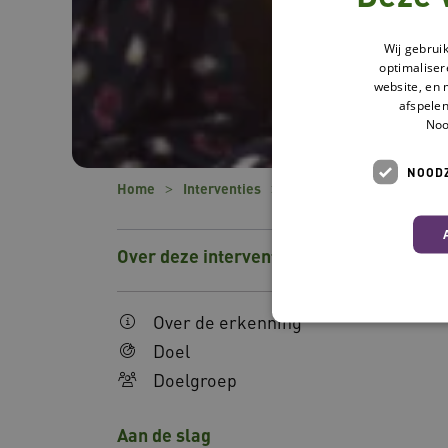
Wij gebrui
optimaliser
website, en 
afspelen
Noo
NOODZ
Home
Interventies
Zintuigenverhalen
Over deze interventie
Over de erkenning
Doel
Doelgroep
Deze functionele en technis
uw privacy.
Aan de slag
Naam