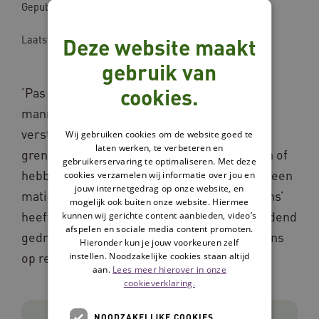
Gepubliceerd op: 17-06-2020
Laatst bijgewerkt op: 25-02-2025
Deze website maakt
gebruik van
cookies.
‘Pas op de grens’ is bedoeld voor volwassen
mannen (18 jaar en ouder) met een licht
verstandelijke beperking die seksueel
Wij gebruiken cookies om de website goed te
laten werken, te verbeteren en
grensoverschrijdend gedrag (SGG) vertonen of
gebruikerservaring te optimaliseren. Met deze
hebben vertoond. Het gaat om cliënten met een
cookies verzamelen wij informatie over jou en
jouw internetgedrag op onze website, en
matig of hoog recidiverisico. ‘Pas op de grens’
mogelijk ook buiten onze website. Hiermee
heeft als doel om seksueel grensoverschrijdend
kunnen wij gerichte content aanbieden, video’s
afspelen en sociale media content promoten.
gedrag in het heden te stoppen en om de kans
Hieronder kun je jouw voorkeuren zelf
op recidive in de toekomst te reduceren.
instellen. Noodzakelijke cookies staan altijd
aan.
Lees meer hierover in onze
cookieverklaring.
NOODZAKELIJKE COOKIES