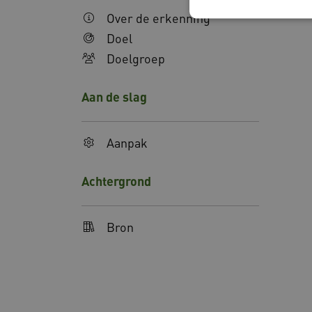
Over de erkenning
Doel
Doelgroep
Deze functionele en technis
uw privacy.
Aan de slag
Naam
AWSALBCORS
Aanpak
Achtergrond
AWSALBCORS
Bron
Google Privacy Poli
x-ms-routing-name
ARRAffinity