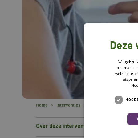
Deze 
Wij gebrui
optimaliser
website, en 
afspelen
Noo
NOODZ
Home
Interventies
Grip op Agressie Klinisc
Over deze interventie