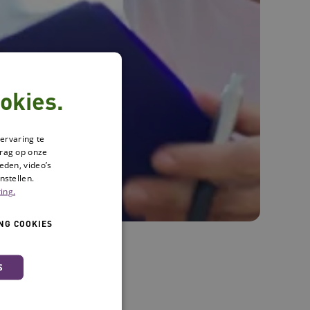
okies.
ervaring te
drag op onze
eden, video’s
nstellen.
ing.
NG COOKIES
S
linisch