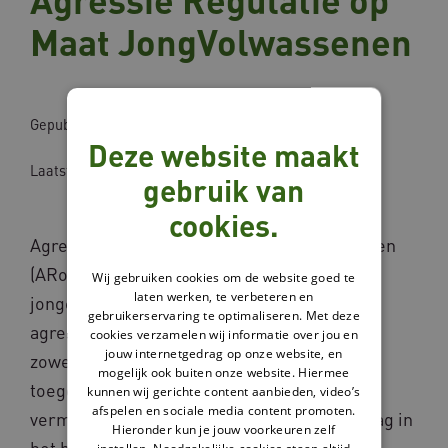
Agressie Regulatie op
Maat JongVolwassenen
Gepubliceerd op: 17-06-2020
Deze website maakt
Laatst bijgewerkt op: 20-01-2026
gebruik van
cookies.
Agressie Regulatie op Maat JongVolwassenen
(ARopMaat-JoVo) is een interventie voor
Wij gebruiken cookies om de website goed te
laten werken, te verbeteren en
jongeren en jongvolwassenen met ernstige
gebruikerservaring te optimaliseren. Met deze
agressieproblematiek. De behandeling kan
cookies verzamelen wij informatie over jou en
jouw internetgedrag op onze website, en
zowel residentieel als ambulant worden
mogelijk ook buiten onze website. Hiermee
toegepast. Het doel van de interventie is het
kunnen wij gerichte content aanbieden, video’s
afspelen en sociale media content promoten.
verminderen of stoppen van agressief gedrag in
Hieronder kun je jouw voorkeuren zelf
het heden en het reduceren van recidive van
instellen. Noodzakelijke cookies staan altijd