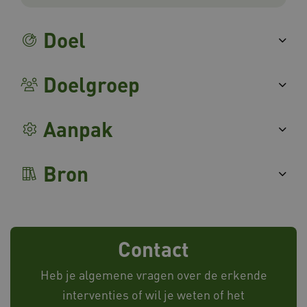
x-ms-routing-name
Microsoft
.www.databankinterventies.nl
Doel
Doelgroep
ARRAffinity
Microsoft Corporation
.www.databankinterventies.nl
Aanpak
Bron
CookieScriptConsent
CookieScript
www.databankinterventies.nl
Contact
Heb je algemene vragen over de erkende
interventies of wil je weten of het
UMB_SESSION
www.databankinterventies.nl